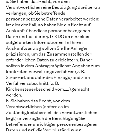
a. Sie haben das Recht, von dem
Verantwortlichen eine Bestätigung darüber zu
verlangen, ob Sie betreffende
personenbezogene Daten verarbeitet werden;
ist dies der Fall, so haben Sie ein Recht auf
Auskunft über diese personenbezogenen
Daten und auf die in § 17 KDG im einzelnen
aufgeführten Informationen. In Ihrem
Auskunftsantrag sollten Sie Ihr Anliegen
präzisieren, um das Zusammenstellen der
erforderlichen Daten zu erleichtern. Daher
sollten in dem Antrag möglichst Angaben zum
konkreten Verwaltungsverfahren (z. B.
Steuerart und Jahr des Einzugs) und zum
Verfahrensabschnitt (z. B.
Kirchensteuerbescheid vom…..) gemacht
werden.
b. Sie haben das Recht, von dem
Verantwortlichen (sofern es im
Zuständigkeitsbereich des Verantwortlichen
liegt) unverzüglich die Berichtigung Sie
betreffender unrichtiger personenbezogener
Daten und ggf. die Vervollständigung