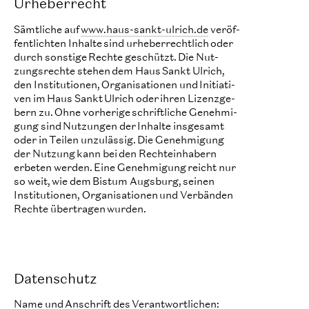
Urheberrecht
Sämtliche auf
www.haus-sankt-ulrich.de
ver­öf­
fent­lich­ten Inhalte sind urhe­ber­recht­lich oder
durch sons­tige Rechte geschützt. Die Nut­
zungs­rechte ste­hen dem Haus Sankt Ulrich,
den Insti­tu­tio­nen, Orga­ni­sa­tio­nen und Ini­ti­a­ti­
ven im Haus Sankt Ulrich oder ihren Lizenz­ge­
bern zu. Ohne vor­he­rige schrift­liche Geneh­mi­
gung sind Nut­zun­gen der Inhalte ins­ge­samt
oder in Teilen unzu­läs­sig. Die Geneh­mi­gung
der Nut­zung kann bei den Rechte­in­ha­bern
erbe­ten wer­den. Eine Geneh­mi­gung reicht nur
so weit, wie dem Bis­tum Augs­burg, seinen
Insti­tu­tio­nen, Orga­ni­sa­tio­nen und Ver­bän­den
Rechte über­tra­gen wurden.
Datenschutz
Name und Anschrift des Verantwortlichen: