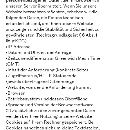
unseren Server übermittelt. Wenn Sie unsere
Website betrachten möchten, erheben wir die
folgenden Daten, die für uns technisch
erforderlich sind, um Ihnen unsere Website
anzuzeigen und die Stabilität und Sicherheit zu
gewährleisten (Rechtsgrundlage ist § 6 Abs. 1
lit. g KDG):
•IP-Adresse
•Datum und Uhrzeit der Anfrage
•Zeitzonendifferenz zur Greenwich Mean Time
(GMT)
•Inhalt der Anforderung (konkrete Seite)
•Zugriffsstatus/HTTP-Statuscode
•jeweils übertragene Datenmenge
•Website, von der die Anforderung kommt
•Browser
•Betriebssystem und dessen Oberfläche
•Sprache und Version der Browsersoftware.
(2) Zusätzlich zu den zuvor genannten Daten
werden bei Ihrer Nutzung unserer Website
Cookies auf Ihrem Rechner gespeichert. Bei
Cookies handelt es sich um kleine Textdateien,