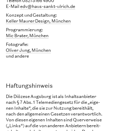
Telefon 0821 3166 4900
E-Mail
edv@haus-sankt-ulrich.de
Konzept und Gestaltung:
Keller Maurer Design, München
Programmierung:
Mic Brater, München
Fotografie:
Oliver Jung, München
und andere
Haftungshinweis
Die Diözese Augsburg ist als Inhaltsanbieter
nach § 7 Abs. 1 Tele­medien­gesetz für die „eige­
nen Inhalte“, die sie zur Nutzung bereit­hält,
nach den all­ge­mei­nen Geset­zen ver­ant­wort­lich.
Von diesen eige­nen Inhal­ten sind Quer­ver­weise
(„Links“) auf die von ande­ren Anbie­tern bereit­