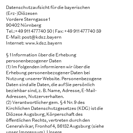
Datenschutzaufsicht für die bayerischen
(Erz-)Diözesen
Vordere Sterngasse 1
90402 Nürnberg
Tel.:+49 911 477740 50 | Fax: +49 911 477740 59
E-Mail: post@kdsz.bayern
Internet: www.kdsz.bayern
§ 1 Information über die Erhebung
personenbezogener Daten
(1) Im Folgenden informieren wir über die
Erhebung personenbezogener Daten bei
Nutzung unserer Website. Personenbezogene
Daten sind alle Daten, die auf Sie persönlich
beziehbar sind, z. B. Name, Adresse, E-Mail-
Adressen, Nutzerverhalten.
(2) Verantwortlicher gem. § 4 Nr. 9 des
Kirchlichen Datenschutzgesetzes (KDG) ist die
Diözese Augsburg, Körperschaft des
öffentlichen Rechts, vertreten durch den
Generalvikar, Fronhof 4, 86152 Augsburg (siehe
unser Impressum). Unsere