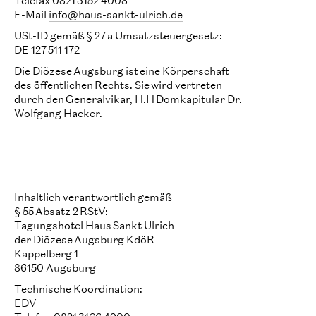
Telefax 0821 3152 4008
E-Mail
info@haus-sankt-ulrich.de
USt-ID gemäß § 27 a Umsatzsteuergesetz:
DE 127 511 172
Die Diözese Augsburg ist eine Körperschaft
des öffentlichen Rechts. Sie wird vertreten
durch den Generalvikar, H.H Domkapitular Dr.
Wolfgang Hacker.
Inhaltlich verantwortlich gemäß
§ 55 Absatz 2 RStV:
Tagungshotel Haus Sankt Ulrich
der Diözese Augsburg KdöR
Kappelberg 1
86150 Augsburg
Technische Koordination:
EDV