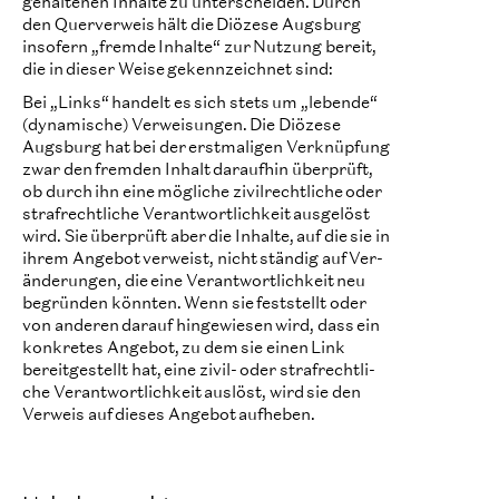
ge­hal­te­nen Inhalte zu unter­schei­den. Durch
den Quer­ver­weis hält die Diö­zese Augs­burg
inso­fern „fremde Inhalte“ zur Nut­zung bereit,
die in die­ser Weise gekenn­zeich­net sind:
Bei „Links“ handelt es sich stets um „lebende“
(dyna­mi­sche) Ver­wei­sun­gen. Die Diö­zese
Augs­burg hat bei der erst­ma­li­gen Ver­knüp­fung
zwar den frem­den Inhalt darauf­hin über­prüft,
ob durch ihn eine mög­li­che zivil­recht­li­che oder
straf­recht­liche Ver­ant­wort­lich­keit aus­ge­löst
wird. Sie über­prüft aber die Inhalte, auf die sie in
ihrem Ange­bot ver­weist, nicht stän­dig auf Ver­
än­de­run­gen, die eine Ver­ant­wort­lich­keit neu
begrün­den könn­ten. Wenn sie fest­stellt oder
von ande­ren darauf hin­ge­wie­sen wird, dass ein
kon­kre­tes Ange­bot, zu dem sie einen Link
bereit­ge­stellt hat, eine zivil- oder straf­recht­li­
che Ver­ant­wort­lich­keit aus­löst, wird sie den
Ver­weis auf die­ses Ange­bot aufheben.