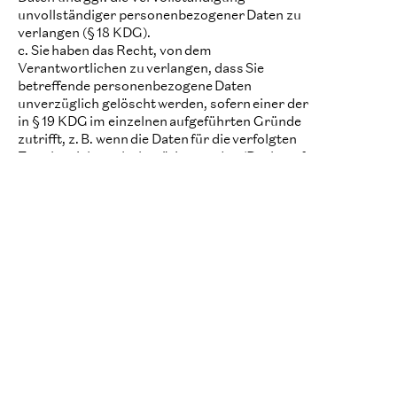
unvollständiger personenbezogener Daten zu
verlangen (§ 18 KDG).
c. Sie haben das Recht, von dem
Verantwortlichen zu verlangen, dass Sie
betreffende personenbezogene Daten
unverzüglich gelöscht werden, sofern einer der
in § 19 KDG im einzelnen aufgeführten Gründe
zutrifft, z. B. wenn die Daten für die verfolgten
Zwecke nicht mehr benötigt werden (Recht auf
Löschung).
d. Sie haben das Recht, von dem
Verantwortlichen die Einschränkung der
Verarbeitung zu verlangen, wenn eine der in §
20 KDG aufgeführten Voraussetzungen
gegeben ist, z. B. wenn die betroffene Person
Widerspruch gegen die Verarbeitung eingelegt
hat, für die Dauer der Prüfung durch den
Verantwortlichen.
e. Sie haben gem. § 22 KDG das Recht,
personenbezogenen Daten, die sie einem
Verantwortlichen im Rahmen einer
Einwilligung oder auf Grundlage eines